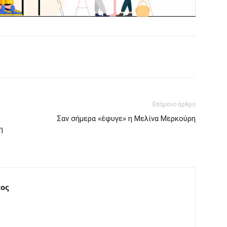
Επόμενο άρθρο
Σαν σήμερα «έφυγε» η Μελίνα Μερκούρη
η
ος