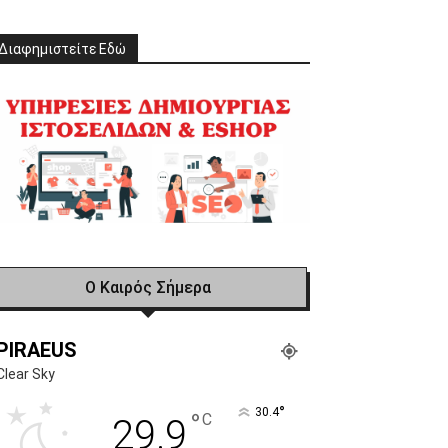
Διαφημιστείτε Εδώ
Ο Καιρός Σήμερα
PIRAEUS
Clear Sky
°
30.4
°
C
29.9