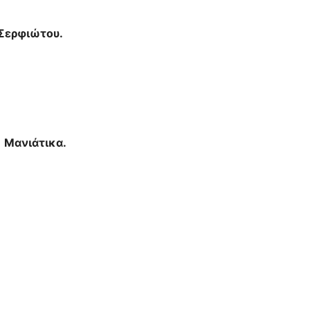
 Σερφιώτου.
 Μανιάτικα.