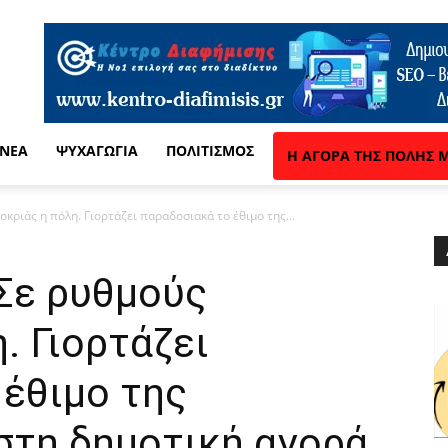
 ΝΈΑ
ΨΥΧΑΓΩΓΊΑ
ΠΟΛΙΤΙΣΜΌΣ
Η ΑΓΟΡΆ ΤΗΣ ΠΌΛΗΣ 
κριάς η πόλη. Γιορτάζει παραδοσιακά το έθιμο της...
 Σε ρυθμούς
. Γιορτάζει
 έθιμο της
στη δημοτική αγορά