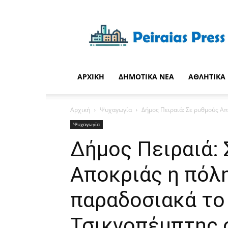
Peiraias
Press
Η
καθημερινή
σας
ενημέρωση
ΑΡΧΙΚΉ
ΔΗΜΟΤΙΚΆ ΝΈΑ
ΑΘΛΗΤΙΚΆ
Αρχική
Ψυχαγωγία
Δήμος Πειραιά: Σε ρυθμούς Απο
Ψυχαγωγία
Δήμος Πειραιά:
Αποκριάς η πόλη
παραδοσιακά το
Τσικνοπέμπτης 